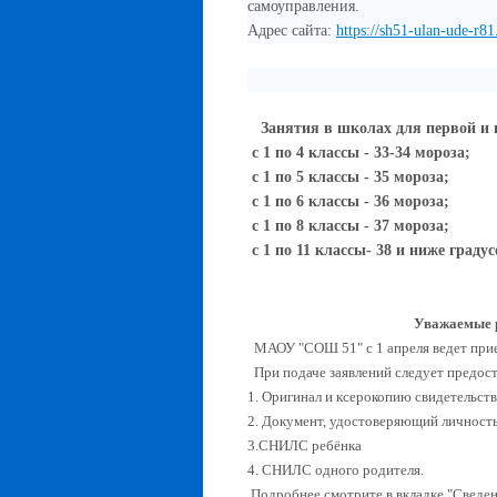
самоуправления.
Адрес сайта:
https://sh51-ulan-ude-r8
Занятия в школах для первой и 
с 1 по 4 классы - 33-34 мороза;
с 1 по 5 классы - 35 мороза;
с 1 по 6 классы - 36 мороза;
с 1 по 8 классы - 37 мороза;
с 1 по 11 классы- 38 и ниже градус
Уважаемые р
МАОУ "СОШ 51" с 1 апреля ведет прием 
При подаче заявлений следует предос
1. Оригинал и ксерокопию свидетельст
2. Документ, удостоверяющий личность 
3.СНИЛС ребёнка
4. СНИЛС одного родителя.
Подробнее смотрите в вкладке "Сведен