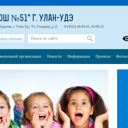
ОШ №51" Г. УЛАН-УДЭ
урятия, г. Улан-Удэ. Ул. Гагарина, д.12
8 (3012) 44-04-41, 44-06-52
сать письмо
овательной организации
Новости
Информация
Проекты
Фотоа