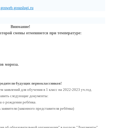
1.gosweb.gosuslugi.ru
Внимание!
второй смены отменяются при температуре:
ов мороза.
одители будущих первоклассников!
заявлений для обучения в 1 класс на 2022-2023 уч.год.
тавить следующие документы:
ва о рождении ребёнка.
заявителя (законного представителя ребёнка)
ия об образовательной организации" в разделе "Документы",