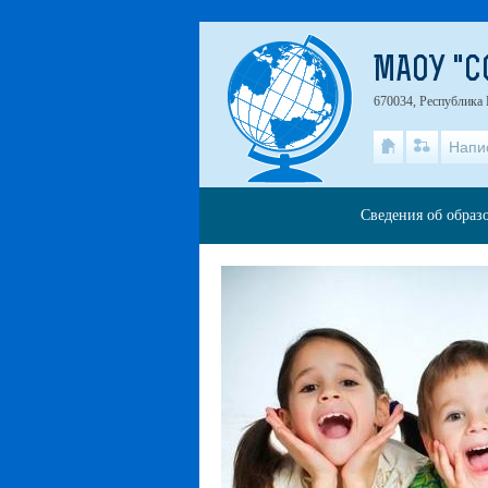
МАОУ "С
670034, Республика Б
Напи
Сведения об образ